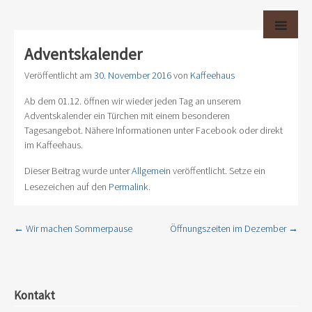
ALZEYER KAFFEEHAUS
ZUM
Ihr Kaffeehaus in Alzey
INHALT
SPRINGE
Menü
Adventskalender
Veröffentlicht am
30. November 2016
von
Kaffeehaus
Ab dem 01.12. öffnen wir wieder jeden Tag an unserem
Adventskalender ein Türchen mit einem besonderen
Tagesangebot. Nähere Informationen unter Facebook oder direkt
im Kaffeehaus.
Dieser Beitrag wurde unter
Allgemein
veröffentlicht. Setze ein
Lesezeichen auf den
Permalink
.
←
Wir machen Sommerpause
Öffnungszeiten im Dezember
→
Beitragsnavigation
Kontakt